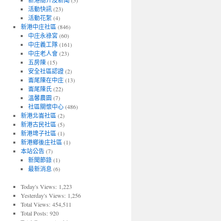
新港簡介及新聞
(5)
活動快訊
(23)
活動花絮
(4)
新港中庄社區
(846)
中庄永祿宮
(60)
中庄義工隊
(161)
中庄老人會
(23)
五房陳
(15)
安全社區認證
(2)
崙尾陳在中庄
(13)
崙尾陳氏
(22)
溫馨農園
(7)
社區關懷中心
(486)
新港北崙社區
(2)
新港古民社區
(5)
新港埤子社區
(1)
新港鄉後庄社區
(1)
本站公告
(7)
新聞節錄
(1)
最新消息
(6)
Today's Views:
1,223
Yesterday's Views:
1,256
Total Views:
454,511
Total Posts:
920