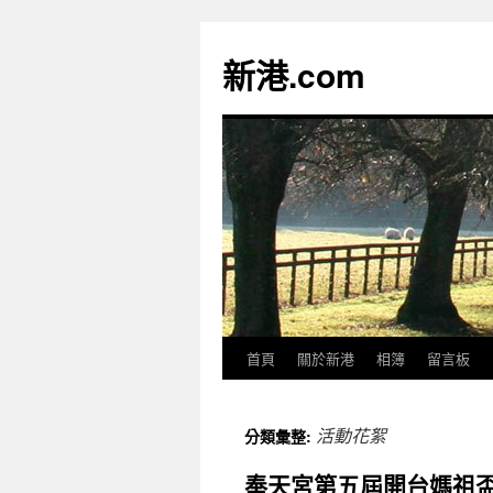
跳
至
新港.com
主
要
內
容
首頁
關於新港
相簿
留言板
活動花絮
分類彙整:
奉天宮第五屆開台媽祖