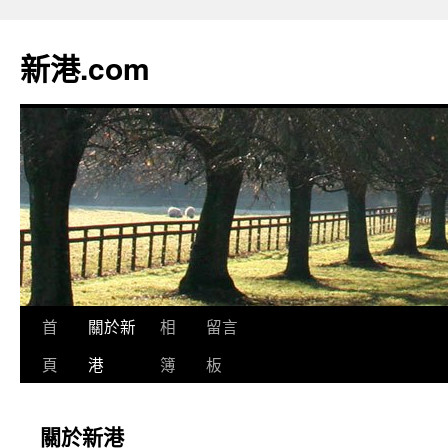
跳
至
新港.com
主
要
內
容
首
關於新
相
留言
頁
港
簿
板
關於新港