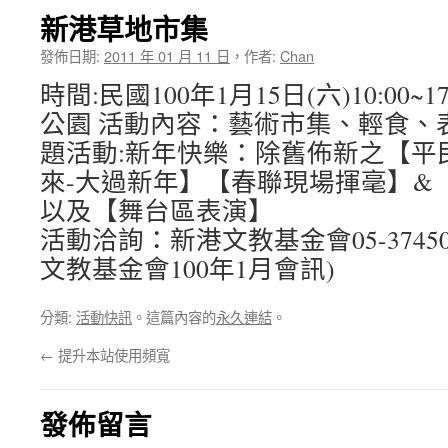
新港草地市集
發佈日期:
2011 年 01 月 11 日
，
作者:
Chan
時間:民國100年1月15日(六)10:00~
公園 活動內容：藝術市集、輕食、
題活動:新年快樂：除舊佈新之【平
來-大過新年】【春聯現場揮毫】&
以及【舞台區表演】
活動洽詢：新港文教基金會05-3745074 
文教基金會100年1月會訊)
分類:
活動快訊
。這篇內容的
永久連結
。
←
提升本站使用頻寬
發佈留言