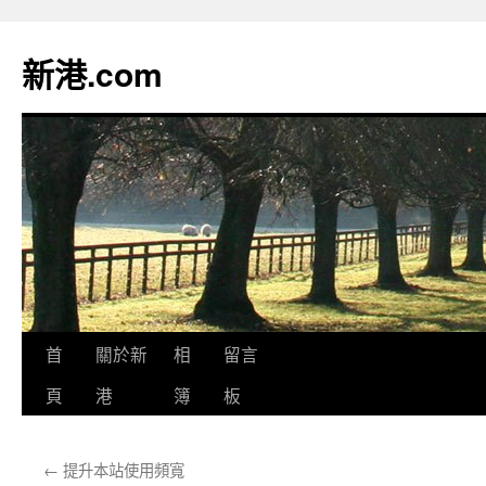
跳
至
新港.com
主
要
內
容
首
關於新
相
留言
頁
港
簿
板
←
提升本站使用頻寬