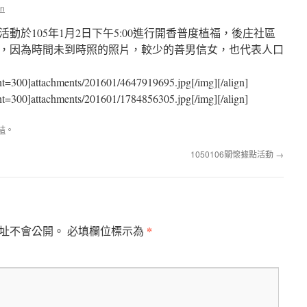
n
動於105年1月2日下午5:00進行開香普度植福，後庄社區
，因為時間未到時照的照片，較少的善男信女，也代表人口
ht=300]attachments/201601/4647919695.jpg[/img][/align]
ht=300]attachments/201601/1784856305.jpg[/img][/align]
結
。
1050106關懷據點活動
→
*
址不會公開。
必填欄位標示為