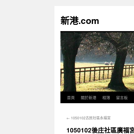
跳
至
新港.com
主
要
內
容
首頁
關於新港
相簿
留言板
←
1050102古民社區永福宮
1050102後庄社區廣福