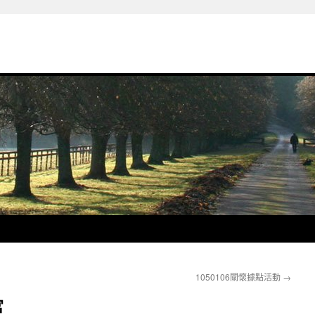
1050106關懷據點活動
→
宮