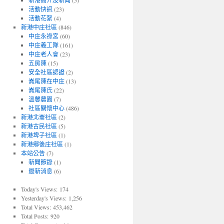
新港簡介及新聞
(5)
活動快訊
(23)
活動花絮
(4)
新港中庄社區
(846)
中庄永祿宮
(60)
中庄義工隊
(161)
中庄老人會
(23)
五房陳
(15)
安全社區認證
(2)
崙尾陳在中庄
(13)
崙尾陳氏
(22)
溫馨農園
(7)
社區關懷中心
(486)
新港北崙社區
(2)
新港古民社區
(5)
新港埤子社區
(1)
新港鄉後庄社區
(1)
本站公告
(7)
新聞節錄
(1)
最新消息
(6)
Today's Views:
174
Yesterday's Views:
1,256
Total Views:
453,462
Total Posts:
920