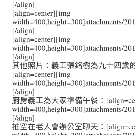
[/align]
[align=center][img
width=400,height=300]attachments/20
[/align]
[align=center][img
width=400,height=300]attachments/20
[/align]
其他照片：義工張銘樹為九十四歲
[align=center][img
width=400,height=300]attachments/20
[/align]
廚房義工為大家準備午餐：[align=cente
width=400,height=300]attachments/20
[/align]
抽空在老人會辦公室聊天：[align=cente