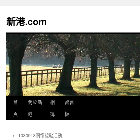
跳
至
新港.com
主
要
內
容
首
關於新
相
留言
頁
港
簿
板
←
1080918關懷據點活動