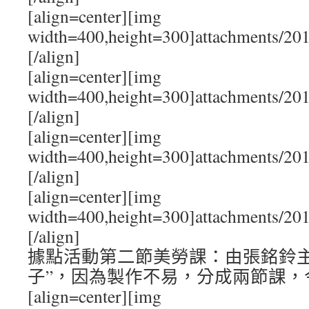
[align=center][img
width=400,height=300]attachments/20
[/align]
[align=center][img
width=400,height=300]attachments/20
[/align]
[align=center][img
width=400,height=300]attachments/20
[/align]
[align=center][img
width=400,height=300]attachments/20
[/align]
據點活動第二節美勞課：由張銘鈴主
子”，因為製作不易，分成兩節課，
[align=center][img