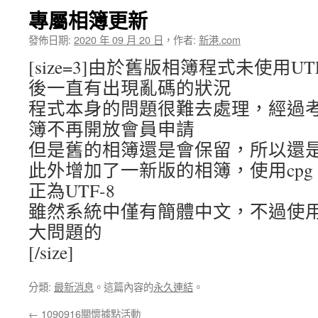
專屬相簿更新
發佈日期:
2020 年 09 月 20 日
，
作者:
新港.com
[size=3]由於舊版相簿程式未使用U
後一直有出現亂碼的狀況
程式本身的問題很難去處理，經過
簿不再開放會員申請
但是舊的相簿還是會保留，所以還
此外增加了一新版的相簿，使用cpg 1
正為UTF-8
雖然系統中僅有簡體中文，不過使
大問題的
[/size]
分類:
最新消息
。這篇內容的
永久連結
。
←
1090916關懷據點活動