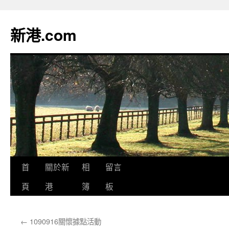
跳
至
新港.com
主
要
內
容
首
關於新
相
留言
頁
港
簿
板
←
1090916關懷據點活動